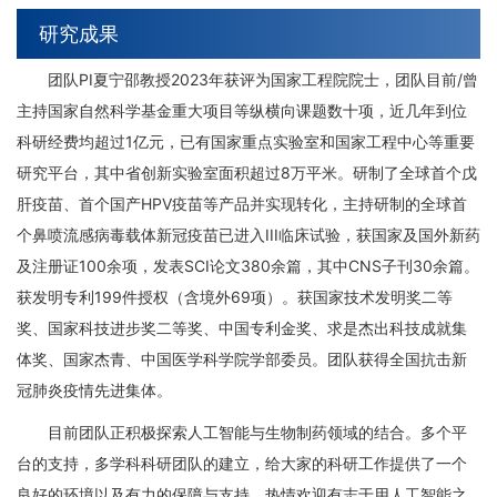
研究成果
团队PI夏宁邵教授2023年获评为国家工程院院士，团队目前/曾
主持国家自然科学基金重大项目等纵横向课题数十项，近几年到位
科研经费均超过1亿元，已有国家重点实验室和国家工程中心等重要
研究平台，其中省创新实验室面积超过8万平米。研制了全球首个戊
肝疫苗、首个国产HPV疫苗等产品并实现转化，主持研制的全球首
个鼻喷流感病毒载体新冠疫苗已进入III临床试验，获国家及国外新药
及注册证100余项，发表SCI论文380余篇，其中CNS子刊30余篇。
获发明专利199件授权（含境外69项）。获国家技术发明奖二等
奖、国家科技进步奖二等奖、中国专利金奖、求是杰出科技成就集
体奖、国家杰青、中国医学科学院学部委员。团队获得全国抗击新
冠肺炎疫情先进集体。
目前团队正积极探索人工智能与生物制药领域的结合。多个平
台的支持，多学科科研团队的建立，给大家的科研工作提供了一个
良好的环境以及有力的保障与支持。热情欢迎有志于用人工智能之